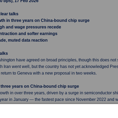
.0 bps), 17 Feb 2026
lear talks
th in three years on China-bound chip surge
gh and wage pressures recede
ontraction and softer earnings
ade, muted data reaction
alks
ashington have agreed on broad principles, though this does no
th Iran went well, but the country has not yet acknowledged Pres
o return to Geneva with a new proposal in two weeks.
 three years on China-bound chip surge
rowth in over three years, driven by a surge in semiconductor sh
year in January — the fastest pace since November 2022 and w
nents jumped nearly 40%, including a 51.7% rise in exports to