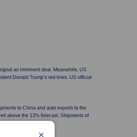
t signal an imminent deal. Meanwhile, US
ident Donald Trump’s red lines. US official
ipments to China and auto exports to the
ell above the 13% forecast. Shipments of
 China.