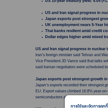
US 10-year treasury yield: 4.05 (+1
US and Iran signal progress in nuc
Japan exports post strongest grow
UK unemployment nears 5-Year hi
Thai banks resilient amid credit c
Dollar edges higher amid mixed tr
US and Iran signal progress in nuclear t
Iran’s foreign minister said Tehran and W
Vice President JD Vance said that talks wi
said Iranian negotiators were scheduled t
Japan exports post strongest growth in
Japan’s exports recorded their strongest g
EU. Export values climbed 16.8% year-on-
semiconductors and other electronic compo
การใช้และจัดการคุกกี้