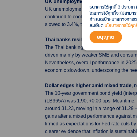
UK unemployment nears 5-Year high an
ธนาคารใช้คุกกี้ 3 ประเภท 
UK unemployment rose to 5.2% in the final 
โดยการใช้คุกกี้จะไม่สามา
continued to cool, signalling a further sof
กำหนดเป้าหมายทางการตลาด
slowed to 3.4%, the weakest in over five ye
ละเอียด
นโยบายการใช้คุกกี
อนุญาต
Thai banks resilient amid credit contrac
The Thai banking system remains resilient,
driven mainly by weaker SME and consumer 
Nevertheless, overall performance in 2025 
economic slowdown, underscoring the need
Dollar edges higher amid mixed trade, 
The 10-year government bond yield (inter
(LB365A) was 1.90, +0.00 bps. Meantime, 
around 31.23, moving in a range of 31.29
gains after a mixed performance against ma
firmed as expectations for Fed rate cuts b
clearer evidence that inflation is sustain