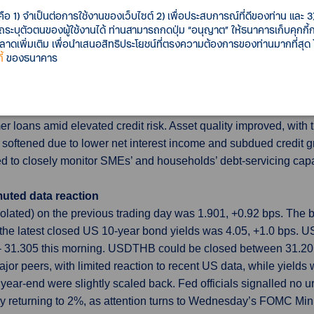
d wage pressures recede
คือ 1) จำเป็นต่อการใช้งานของเว็บไซต์ 2) เพื่อประสบการณ์ที่ดีของท่าน และ 3) 
quarter of last year — its highest level since early 2021 and 
รถระบุตัวตนของผู้ใช้งานได้ ท่านสามารถกดปุ่ม “อนุญาต” ให้ธนาคารเก็บคุกก
tening in the labour market. Regular private-sector pay growth, 
เพิ่มเติม เพื่อนำเสนอสิทธิประโยชน์ที่ตรงความต้องการของท่านมากที่สุด
ars. Payrolls fell by 11,000 in January, extending the annual de
้
ของธนาคาร
tion and softer earnings
 underpinned by strong capital and liquidity buffers. In Q4 2025
loans amid elevated credit risk. Asset quality improved, with 
softened due to lower net interest income and subdued credit gr
 to closely monitor SMEs’ and households’ debt-servicing capa
muted data reaction
polated) on the previous trading day was 1.901, +0.92 bps. Th
the latest closed US 10-year bond yields was 4.05, +1.0 bps. 
 – 31.305 this morning. USDTHB could be closed between 31.20 
jor peers, with limited reaction to recent US data, while yields
y year-end were slightly scaled back. Fed officials signalled no 
ably returning to 2%, as attention turns to Wednesday’s FOMC Min