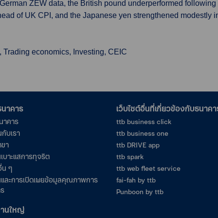
German ZEW data, the British pound underperformed following a
d of UK CPI, and the Japanese yen strengthened modestly in c
, Trading economics, Investing, CEIC
อธนาคาร
เว็บไซต์อื่นที่เกี่ยวข้องกับธนาคา
ธนาคาร
ttb business click
นกับเรา
ttb business one
าขา
ttb DRIVE app
เบาะแสการทุจริต
ttb spark
ื่น ๆ
ttb web fleet service
และการเปิดเผยข้อมูลคุณภาพการ
fai-fah by ttb
าร
Punboon by ttb
งานใหญ่