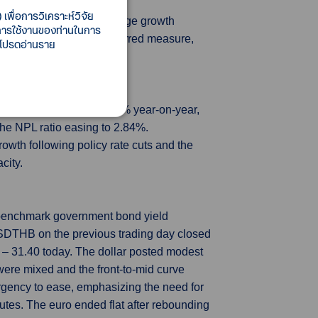
เพื่อการวิเคราะห์วิจัย
above forecasts — while wage growth
ี้การใช้งานของท่านในการ
the Bank of England’s preferred measure,
 โปรดอ่านราย
cline to 134,000.
, lending declined by 1.1% year-on-year,
the NPL ratio easing to 2.84%.
owth following policy rate cuts and the
city.
e benchmark government bond yield
USDTHB on the previous trading day closed
– 31.40 today. The dollar posted modest
 were mixed and the front-to-mid curve
urgency to ease, emphasizing the need for
utes. The euro ended flat after rebounding