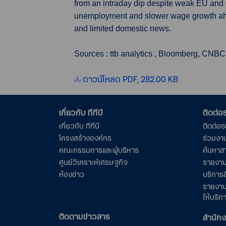
from an intraday dip despite weak EU and 
unemployment and slower wage growth ahea
and limited domestic news.
Sources : ttb analytics , Bloomberg, CNBC
ดาวน์โหลด PDF, 282.00 KB
เกี่ยวกับ ทีทีบี
ติดต่
เกี่ยวกับ ทีทีบี
ติดต่อ
โครงสร้างองค์กร
ร่วมงา
คณะกรรมการและผู้บริหาร
ค้นหาส
ศูนย์วิเคราะห์เศรษฐกิจ
รายงาน
ห้องข่าว
บริการอ
รายงาน
ให้บริก
ติดตามข่าวสาร
สำนัก