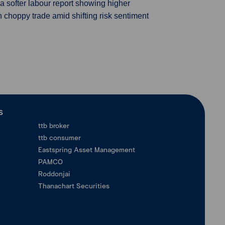
 softer labour report showing higher
hoppy trade amid shifting risk sentiment
ร
ttb broker
ttb consumer
Eastspring Asset Management
PAMCO
Roddonjai
Thanachart Securities