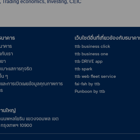
, Trading economics, Investing, CEIC
อธนาคาร
เว็บไซต์อื่นที่เกี่ยวข้องกับธนาคา
ธนาคาร
ttb business click
นกับเรา
ttb business one
าขา
ttb DRIVE app
เบาะแสการทุจริต
ttb spark
ื่น ๆ
ttb web fleet service
และการเปิดเผยข้อมูลคุณภาพการ
fai-fah by ttb
าร
Punboon by ttb
งานใหญ่
ถนนพหลโยธิน แขวงจอมพล เขต
ร กรุงเทพฯ 10900