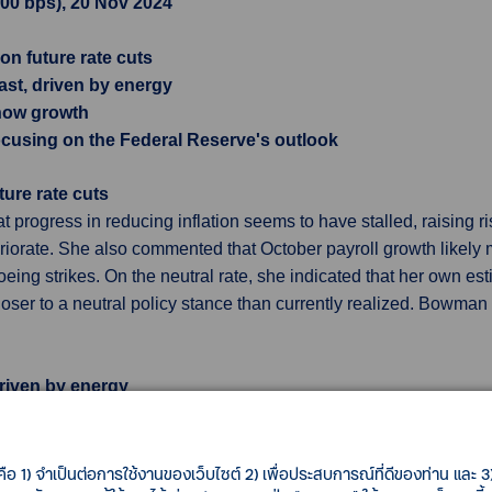
2.00 bps), 20 Nov 2024
n future rate cuts
cast, driven by energy
show growth
focusing on the Federal Reserve's outlook
ure rate cuts
ogress in reducing inflation seems to have stalled, raising ris
eteriorate. She also commented that October payroll growth likel
eing strikes. On the neutral rate, she indicated that her own esti
oser to a neutral policy stance than currently realized. Bowman
driven by energy
October, rising above the Bank of England's 2% target, which in
 the near future. Consumer price inflation climbed to 2.3% from 1.
.2% forecast by both the Bank of England and analysts. Services 
คือ 1) จำเป็นต่อการใช้งานของเว็บไซต์ 2) เพื่อประสบการณ์ที่ดีของท่าน และ 3) 