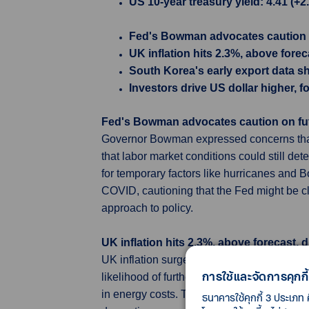
US 10-year treasury yield: 4.41 (+
Fed's Bowman advocates caution o
UK inflation hits 2.3%, above fore
South Korea's early export data 
Investors drive US dollar higher, 
Fed's Bowman advocates caution on fut
Governor Bowman expressed concerns that pr
that labor market conditions could still d
for temporary factors like hurricanes and Bo
COVID, cautioning that the Fed might be cl
approach to policy.
UK inflation hits 2.3%, above forecast, 
UK inflation surged more than expected in 
การใช้และจัดการคุกกี้
likelihood of further interest rate cuts in
in energy costs. This was higher than the 2
ธนาคารใช้คุกกี้ 3 ประเภท 