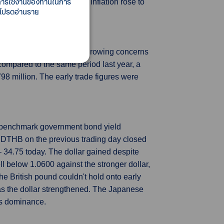
ี้การใช้งานของท่านในการ
ber. Additionally, core inflation rose to
 โปรดอ่านราย
look for the economy amid growing concerns
compared to the same period last year, a
798 million. The early trade figures were
e benchmark government bond yield
SDTHB on the previous trading day closed
34.75 today. The dollar gained despite
ll below 1.0600 against the stronger dollar,
he British pound couldn't hold onto early
as the dollar strengthened. The Japanese
's dominance.