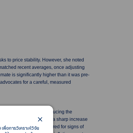
ks to price stability. However, she noted
y matched recent averages, once adjusting
mate is significantly higher than it was pre-
 advocates for a careful, measured
vestors interpreted as reducing the
7% in September, driven by a sharp increase
inflation, closely monitored for signs of
เพื่อการวิเคราะห์วิจัย