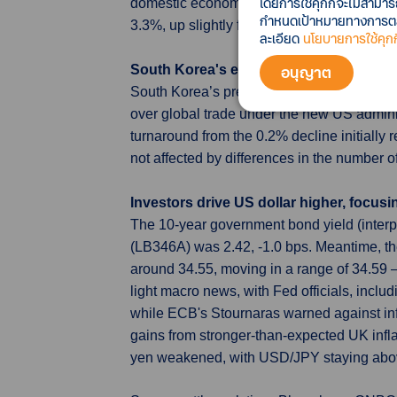
โดยการใช้คุกกี้จะไม่สามา
domestic economic pressures, stayed high a
กำหนดเป้าหมายทางการตลาด
3.3%, up slightly from 3.2% the previous m
ละเอียด
นโยบายการใช้คุกกี
อนุญาต
South Korea's early export data show 
South Korea’s preliminary trade data indic
over global trade under the new US adminis
turnaround from the 0.2% decline initially r
not affected by differences in the number o
Investors drive US dollar higher, focus
The 10-year government bond yield (interp
(LB346A) was 2.42, -1.0 bps. Meantime, th
around 34.55, moving in a range of 34.59 
light macro news, with Fed officials, inclu
while ECB's Stournaras warned against infla
gains from stronger-than-expected UK infl
yen weakened, with USD/JPY staying above