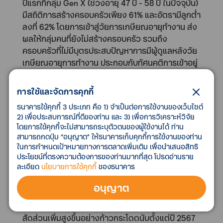
ปีแรกที่กลุ่ม Gen X (ช่วงอายุ 47 ปี - 58 ปี ในปัจจุบัน)
มีสถิติการสร้างครอบครัวเพียง 61% และอัตรามีลูกต่ำ
ลงที่ 62% โดยการเข้าสู่วัยการเกษียณอายุทำงาน ส่ง
ผลให้กลุ่มคนที่ยังไม่สร้างครอบครัว รวมถึง
ครอบครัวที่ไม่มีบุตรประสบปัญหาการมีผู้ดูแลหลังวัย
เกษียณอายุการทำงาน ประกอบกับทัศนคติการเข้าอยู่
ในศูนย์ดูแลผู้สูงอายุที่รู้สึกเหมือนถูกทอดทิ้งของกลุ่ม
Baby Boomers Generation เริ่มถูกลดทอนลงอย่างมี
การใช้และจัดการคุกกี้
นัย จากทัศนคติของกลุ่ม Gen X ที่เข้าใจถึงความ
ธนาคารใช้คุกกี้ 3 ประเภท คือ 1) จำเป็นต่อการใช้งานของเว็บไซต์
จำเป็นในการพักอาศัยในศูนย์ดูแลผู้สูงอายุเพิ่มขึ้น
2) เพื่อประสบการณ์ที่ดีของท่าน และ 3) เพื่อการวิเคราะห์วิจัย
รวมถึงมาตรฐานการดูแลเริ่มมีการยกระดับอย่าง
โดยการใช้คุกกี้จะไม่สามารถระบุตัวตนของผู้ใช้งานได้ ท่าน
ชัดเจนจากผู้ประกอบการรายใหญ่จำนวนมากที่เข้ามา
สามารถกดปุ่ม “อนุญาต” ให้ธนาคารเก็บคุกกี้การใช้งานของท่าน
ประกอบธุรกิจจากกลุ่มอุตสาหกรรมใกล้เคียง เช่น
ในการกำหนดเป้าหมายทางการตลาดเพิ่มเติม เพื่อนำเสนอสิทธิ
ประโยชน์ที่ตรงความต้องการของท่านมากที่สุด โปรดอ่านราย
กลุ่มโรงพยาบาลเอกชน กลุ่มโรงแรม รวมถึงกลุ่มผู้
ละเอียด
นโยบายการใช้คุกกี้
ของธนาคาร
ประกอบการอสังหาริมทรัพย์ นอกจากนี้ ลูกหลาน
สามารถติดต่อใกล้ชิดผ่านช่องทางออนไลน์ได้ตลอด
อนุญาต
เวลาและสามารถไปเยี่ยมเยียนรับส่งได้สะดวก ส่งผล
ให้การตัดสินใจเลือกพักพิงในศูนย์ดูแลผู้สูงอายุคาดมี
สัดส่วนเพิ่มสูงขึ้นอย่างก้าวกระโดดนับตั้งแต่ปี 2567