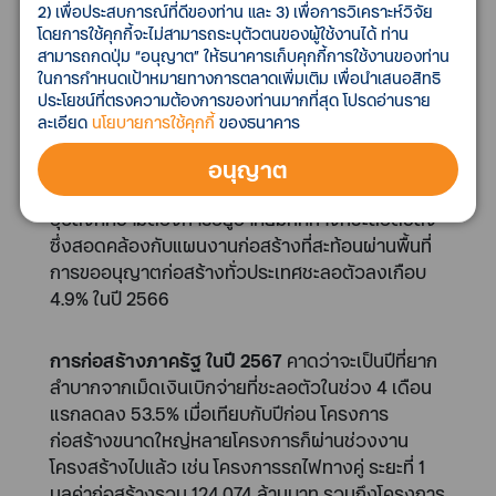
อสังหาริมทรัพย์อาจหดตัวต่อเนื่อง 2 ปีติดต่อกันบน
2) เพื่อประสบการณ์ที่ดีของท่าน และ 3) เพื่อการวิเคราะห์วิจัย
แรงกดดันที่มาจากทั้งฝั่งอุปสงค์ที่ “คนซื้อน้อย เข้าถึง
โดยการใช้คุกกี้จะไม่สามารถระบุตัวตนของผู้ใช้งานได้ ท่าน
สามารถกดปุ่ม “อนุญาต” ให้ธนาคารเก็บคุกกี้การใช้งานของท่าน
ยาก ปราศจากเงินออม” หมายถึง คนซื้อจะน้อยลง
ในการกำหนดเป้าหมายทางการตลาดเพิ่มเติม เพื่อนำเสนอสิทธิ
การเข้าถึงสินเชื่อที่ยากขึ้น และคนไม่มีเงินออมมากพอ
ประโยชน์ที่ตรงความต้องการของท่านมากที่สุด โปรดอ่านราย
สำหรับการบริโภคสินค้าคงทนที่ต้องอาศัยเงินออม อีก
ละเอียด
นโยบายการใช้คุกกี้
ของธนาคาร
ทั้งฝั่งอุปทานที่ประสบปัญหาต้นทุนก่อสร้างแพงและ
อนุญาต
ต้นทุนจม (Sunk Cost) ในโครงการรอขายจำนวนมาก
กดดันให้ในปี 2567 งานก่อสร้างที่อยู่อาศัยที่รองรับ
อุปสงค์ความต้องการอยู่อาศัยมีทิศทางที่ชะลอตัวลง
ซึ่งสอดคล้องกับแผนงานก่อสร้างที่สะท้อนผ่านพื้นที่
การขออนุญาตก่อสร้างทั่วประเทศชะลอตัวลงเกือบ
4.9% ในปี 2566
การก่อสร้างภาครัฐ ในปี 2567
คาดว่าจะเป็นปีที่ยาก
ลำบากจากเม็ดเงินเบิกจ่ายที่ชะลอตัวในช่วง 4 เดือน
แรกลดลง 53.5% เมื่อเทียบกับปีก่อน โครงการ
ก่อสร้างขนาดใหญ่หลายโครงการก็ผ่านช่วงงาน
โครงสร้างไปแล้ว เช่น โครงการรถไฟทางคู่ ระยะที่ 1
มูลค่าก่อสร้างรวม 124,074 ล้านบาท รวมถึงโครงการ