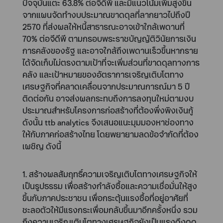
ปัจจุบันแตะ 63.8% ต่อจีดีพี และมีแนวโน้มเพิ่มสูงขึ้น
จากแผนจัดทำงบประมาณขาดดุลที่ลากยาวไปถึงปี
2570 ที่ส่งผลให้หนี้สาธารณะอาจเข้าใกล้เพดานที่
70% ต่อจีดีพี ตามกรอบพระราชบัญญัติวินัยการเงิน
การคลังของรัฐ และอาจใกล้ถึงเพดานเร็วขึ้นหากราย
ได้จัดเก็บไม่ตรงตามเป้าที่จะเพิ่มส่วนที่ขาดดุลทางการ
คลัง และเป้าหมายของอัตราการเจริญเติบโตทาง
เศรษฐกิจที่คลาดเคลื่อนจากประมาณการณ์มา 5 ปี
ติดต่อกัน อาจส่งผลกระทบถึงการลงทุนใหม่ตามงบ
ประมาณสำหรับโครงการก่อสร้างที่ต้องพึ่งพิงเงินกู้
ดังนั้น ttb analytics จึงเสนอแนะมุมมองหาช่องทาง
ให้กับภาคก่อสร้างไทย โดยพยายามลดข้อจำกัดที่ต้อง
เผชิญ ดังนี้
1. สร้างผลสัมฤทธิ์ความเจริญเติบโตทางเศรษฐกิจให้
เป็นรูปธรรม เพื่อสร้างกำลังซื้อและความเชื่อมั่นให้สูง
ขึ้นกับภาคประชาชน เพื่อกระตุ้นแรงซื้อที่อยู่อาศัยที่
ชะลอตัวให้มีแรงกระเพื่อมกลับขึ้นมาอีกครั้งหนึ่ง รวม
ถึงความเจริญเติบโตทางเศรษฐกิจยังเป็นแรงดึงดูด