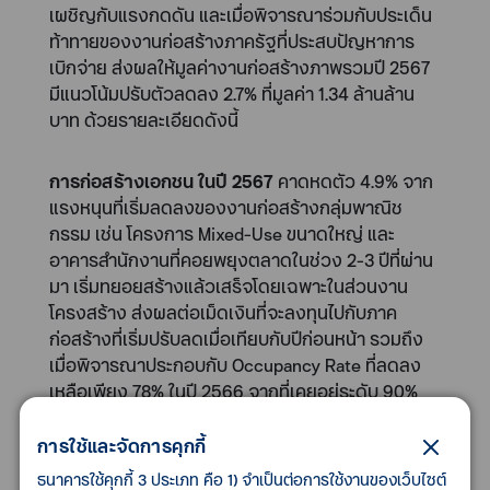
เผชิญกับแรงกดดัน และเมื่อพิจารณาร่วมกับประเด็น
ท้าทายของงานก่อสร้างภาครัฐที่ประสบปัญหาการ
เบิกจ่าย ส่งผลให้มูลค่างานก่อสร้างภาพรวมปี 2567
มีแนวโน้มปรับตัวลดลง 2.7% ที่มูลค่า 1.34 ล้านล้าน
บาท ด้วยรายละเอียดดังนี้
การก่อสร้างเอกชน ในปี 2567
คาดหดตัว 4.9% จาก
แรงหนุนที่เริ่มลดลงของงานก่อสร้างกลุ่มพาณิช
กรรม เช่น โครงการ Mixed-Use ขนาดใหญ่ และ
อาคารสำนักงานที่คอยพยุงตลาดในช่วง 2-3 ปีที่ผ่าน
มา เริ่มทยอยสร้างแล้วเสร็จโดยเฉพาะในส่วนงาน
โครงสร้าง ส่งผลต่อเม็ดเงินที่จะลงทุนไปกับภาค
ก่อสร้างที่เริ่มปรับลดเมื่อเทียบกับปีก่อนหน้า รวมถึง
เมื่อพิจารณาประกอบกับ Occupancy Rate ที่ลดลง
เหลือเพียง 78% ในปี 2566 จากที่เคยอยู่ระดับ 90%
ในปี 2562 ส่งผลให้ทิศทางการก่อสร้างอาคาร
สำนักงานใหม่ ๆ คาดว่าอาจชะลอตัวลง รวมถึงใน
การใช้และจัดการคุกกี้
ส่วนของกลุ่มที่อยู่อาศัยที่ประเมินว่าใน ปี 2567 ตลาด
ธนาคารใช้คุกกี้ 3 ประเภท คือ 1) จำเป็นต่อการใช้งานของเว็บไซต์