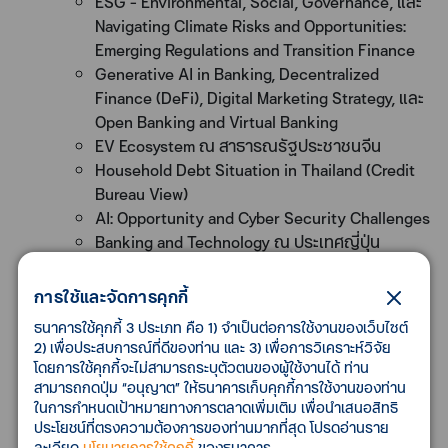
ESG - Environmental, Social, Governance, และ
Navigating Climate Risks and Opportunities:
Emerging Regulations and Transition Finance
Generative AI in Banking, Decentralized
Finance (DeFi), Digital Marketing Strategy, และ
Open Banking and Virtual Banking
EV Ecosystem ณ สาธารณรัฐประชาชนจีน
Household Debt Situation in Thailand (Credit
Bureau View)
AI: Opportunity and Cyber Security Challenges
Banking and Technology ณ ประเทศญี่ปุ่น
AI: Beyond Experimentation
IT Risk Management Training for ROC
การใช้และจัดการคุกกี้
หลักสูตรของสมาคมส่งเสริมสถาบันกรรมการบริษัทไทย
ธนาคารใช้คุกกี้ 3 ประเภท คือ 1) จำเป็นต่อการใช้งานของเว็บไซต์
(IOD)
2) เพื่อประสบการณ์ที่ดีของท่าน และ 3) เพื่อการวิเคราะห์วิจัย
The Board’s Role in Mergers and Acquisitions
โดยการใช้คุกกี้จะไม่สามารถระบุตัวตนของผู้ใช้งานได้ ท่าน
(รุ่นที่ 15/2568)
สามารถกดปุ่ม “อนุญาต” ให้ธนาคารเก็บคุกกี้การใช้งานของท่าน
ในการกำหนดเป้าหมายทางการตลาดเพิ่มเติม เพื่อนำเสนอสิทธิ
Director Accreditation Program (รุ่นที่
ประโยชน์ที่ตรงความต้องการของท่านมากที่สุด โปรดอ่านราย
234/2568)
ละเอียด
นโยบายการใช้คุกกี้
ของธนาคาร