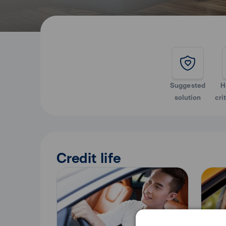
Suggested
H
solution
cri
Credit life