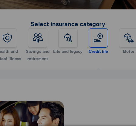
Select insurance category
ealth and
Savings and
Life and legacy
Credit life
Motor
tical illness
retirement