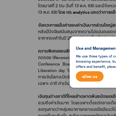
ไตรมาสที่
2
(
ณ วันที่
13
พ
.
ค
. 68)
และมีจังหว
13
พ.ค.
68)
โดย
ttb
analytics
มองว่าการแข็ง
จังหวะการแข็งค่าของค่าเงินบาทส่วนใหญ่
หลังมีปัจจัยสนับสนุนจากความไม่แน่นอนของผ
ราคาทองคำในปี
2568
ปรับสูงขึ้นเมื่อเทียบ
Use and Management
ความพิเศษของสินทรัพย์สหรัฐฯ (
US Excep
We use three types of c
ถดถอย (
Recession)
สะท้อนผ่านข้อมูลเชิงค
browsing experience, but
Conference Board (CB)
ที่ทำจุดต่ำสุดตั้
offers and benefit, plea
Liberation day Tariffs
ที่ดูรุนแรงกว่าที่
allow us
การเงินโลกจะปิดรับความเสี่ยง นอกจากนี้ เงิ
เฉพาะ อาทิ ค่าเงินเยน ตามความต้องการสิ
เงินทุนต่างชาติที่ไหลเข้าตลาดพันธบัต
รวมถึงค่าเงินบาท โดยเฉพาะตั้งแต่กลางเดือ
ลงทุนคาดว่ากลุ่มธนาคารกลางเอเชียมีแนวโน
คงอยู่ในระดับต่ำ สะท้อนจากภาพอัตราเงินเฟ้อท