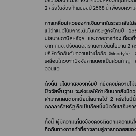
ปรับแย่ลง แตกต่างจากช่วงหลังวิกฤตโควิด
2
ครั้งในช่วงท้ายของปี
2568
นี้ เพื่อรอคว
การเคลื่อนไหวของค่าเงินบาทในระยะหลังไม่
แม้ว่าแนวโน้มการเติบโตเศรษฐกิจไทยปี
2
นโยบายภาษีสหรัฐฯ และภาคการท่องเที่ยวที่ฟื้
จาก กนง. ปรับลดอัตราดอกเบี้ยนโยบาย
2
คร
บริษัทจัดอันดับความน่าเชื่อถือ (
Moody’s)
เคลื่อนไหวจากปัจจัยภายนอกเป็นส่วนใหญ่ ส
อ่อนแอ
ดังนั้น นโยบายของทรัมป์ ที่ยังคงมีความไ
ปัจจัยพื้นฐาน จะส่งผลให้ค่าเงินบาทยังมีค
สามารถลดดอกเบี้ยนโยบายได้
2
ครั้งในปี
ดอลลาร์สหรัฐ ถือเป็นอีกหนึ่งปัจจัยเสริมกา
ทั้งนี้ ผู้มีความเกี่ยวข้องควรติดตามคว
กีดกันทางการค้าที่อาจลามสู่การถดถอยของภ