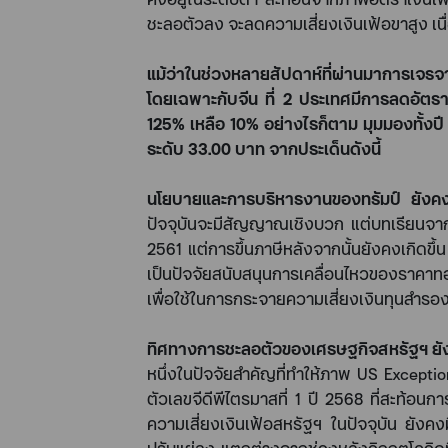
ชะลอตัวลง จะลดความเสี่ยงเงินเฟ้อขาสูง เนื
แม้ว่าในช่วงหลายสัปดาห์ที่ผ่านมาการเจร
โดยเฉพาะกับจีน ที่
2
ประเทศมีการลดอัตรา
125%
เหลือ
10%
อย่างไรก็ตาม มุมมองทั้งป
ระดับ
33.00
บาท จากประเด็นดังนี้
นโยบายและการบริหารงานของทรัมป์
ยังค
ปัจจุบันจะมีสัญญาณเชิงบวก แต่บทเรียนจา
2561
แต่การขึ้นภาษีหลังจากนั้นยังคงเกิดขึ้
เป็นปัจจัยสนับสนุนการเคลื่อนไหวของราค
เพื่อใช้ในการกระจายความเสี่ยงเงินทุนสำรอ
ทิศทางการชะลอตัวของเศรษฐกิจสหรัฐฯ ยัง
หนึ่งในปัจจัยสำคัญที่ทำให้ภาพ
US Excepti
ตัวเลขจีดีพีไตรมาสที่
1
ปี
2568
ที่สะท้อนก
ความเสี่ยงเงินเฟ้อสหรัฐฯ ในปัจจุบัน ยังค