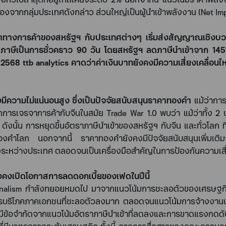
่องจากกลุ่มประเทศดังกล่าว ส่วนใหญ่เป็นผู้นำเข้าพลังงาน (
Net Im
จาทางการค้าของสหรัฐฯ กับประเทศต่างๆ เริ่มส่งสัญญาณเชิงบวก
ภาษีเป็นการชั่วคราว
90
วัน โดยสหรัฐฯ ลดภาษีนำเข้าจาก
14
ี
2568
ttb analytics
คาดว่าค่าเงินบาทยังคงมีความเสี่ยงเคลื่อนไ
งมีความไม่แน่นอนสูง
ซึ่งเป็นปัจจัยสนับสนุนราคาทองคำ
แม้ว่ากา
กการเจรจาการค้ากับจีนในสมัย
Trade War 1.0
พบว่า แม้ว่าทั้ง
2
น ดังนั้น การหยุดขึ้นอัตราภาษีนำเข้าของสหรัฐฯ กับจีน และทั่วโลก 
าทองคำโลก นอกจากนี้ ราคาทองคำยังคงมีปัจจัยสนับสนุนเพิ่มเ
งระหว่างประเทศ ตลอดจนเป็นเครื่องมือสำคัญในการป้องกันความเสี่ย
คงเปิดโอกาสการลดดอกเบี้ยของเฟดในปีนี้
onalism
กำลังทยอยหมดไป มาจากแนวโน้มการชะลอตัวของเศรษฐกิจสห
ารบริโภคภาคเอกชนที่ชะลอตัวลงมาก ตลอดจนแนวโน้มการจ้างงาน
งมีข้อจำกัดจากแนวโน้มอัตราภาษีนำเข้าที่ลดลงและการขาดแรงกดดั