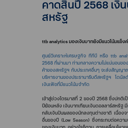
คาดสิ้นปี 2568 เง
สหรัฐ
ttb analytics
มองเงินบาทยังมีแนวโน้มแข็งค่า
ศูนย์วิเคราะห์เศรษฐกิจ ทีทีบี หรือ
ttb ana
2568
ที่ผ่านมา ท่ามกลางความไม่แน่นอนของ
ค้าของสหรัฐฯ กับประเทศอื่นๆ จะส่งสัญญาณ
บริหารงานของประธานาธิบดีสหรัฐฯ โดนัลด์
เงินเฟ้อที่มีแนวโน้มจำกัด
เข้าสู่ช่วงไตรมาสที่
2
ของปี
2568
ซึ่งปกติเ
ปีย้อนหลัง เงินบาทเทียบเงินดอลลาร์สหรัฐ ม
กลับเงินปันผลของนักลงทุนต่างชาติ เนื่องจา
อื่นของปี
(Low Season)
ซึ่งกระทบต่อความ
ของเงินบาท อย่างไรก็ตาม การเคลื่อนไหวของ