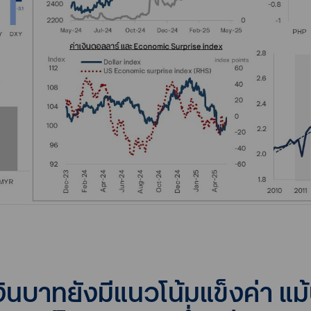
ินบาทยังมีแนวโน้มแข็งค่า แม้ป