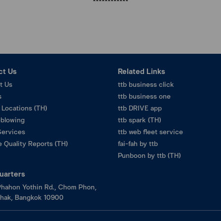
************
ct Us
Related Links
t Us
ttb business click
s
ttb business one
 Locations (TH)
ttb DRIVE app
eblowing
ttb spark (TH)
Services
ttb web fleet service
 Quality Reports (TH)
fai-fah by ttb
Punboon by ttb (TH)
uarters
hahon Yothin Rd., Chom Phon,
hak, Bangkok 10900