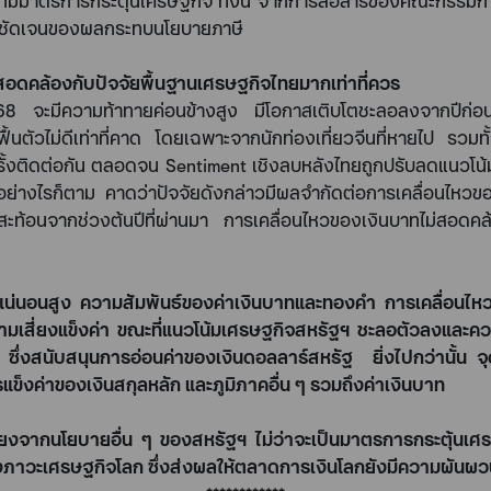
ที่มีมาตรการกระตุ้นเศรษฐกิจ ทั้งนี้ จากการสื่อสารของคณะกรร
ามชัดเจนของผลกระทบนโยบายภาษี
สอดคล้องกับปัจจัยพื้นฐานเศรษฐกิจไทยมากเท่าที่ควร
568
จะมีความท้าทายค่อนข้างสูง มีโอกาสเติบโตชะลอลงจากปีก
นตัวไม่ดีเท่าที่คาด โดยเฉพาะจากนักท่องเที่ยวจีนที่หายไป รวมทั้ง
ั้งติดต่อกัน ตลอดจน
Sentiment
เชิงลบหลังไทยถูกปรับลดแนวโน้
อย่างไรก็ตาม คาดว่าปัจจัยดังกล่าวมีผลจำกัดต่อการเคลื่อนไหวขอ
ะท้อนจากช่วงต้นปีที่ผ่านมา การเคลื่อนไหวของเงินบาทไม่สอดคล้
ม่แน่นอนสูง ความสัมพันธ์ของค่าเงินบาทและทองคำ การเคลื่อนไหว
วามเสี่ยงแข็งค่า ขณะที่แนวโน้มเศรษฐกิจสหรัฐฯ ชะลอตัวลงและความ
นี้ ซึ่งสนับสนุนการอ่อนค่าของเงินดอลลาร์สหรัฐ
ยิ่งไปกว่านั้น 
รแข็งค่าของเงินสกุลหลัก และภูมิภาคอื่น ๆ รวมถึงค่าเงินบาท
ามเสี่ยงจากนโยบายอื่น ๆ ของสหรัฐฯ ไม่ว่าจะเป็นมาตรการกระตุ
าวะเศรษฐกิจโลก ซึ่งส่งผลให้ตลาดการเงินโลกยังมีความผันผวนเพ