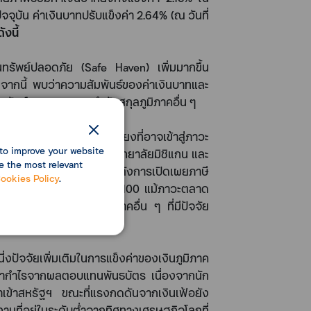
ัจจุบัน ค่าเงินบาทปรับแข็งค่า
2.64%
(
ณ วันที่
งนี้
นทรัพย์ปลอดภัย
(Safe Haven)
เพิ่มมากขึ้น
จากนี้ พบว่าความสัมพันธ์ของค่าเงินบาทและ
มสัมพันธ์ของราคาทองคำกับสกุลภูมิภาคอื่น ๆ
เศรษฐกิจสหรัฐฯ มีความเสี่ยงที่อาจเข้าสู่ภาวะ
to improve your website
มเชื่อมั่นผู้บริโภคของมหาวิทยาลัยมิชิแกน และ
e the most relevant
ลกระทบนโยบายภาษี หลังการเปิดเผยภาษี
ookies Policy
.
มปรับอ่อนค่าต่ำกว่าระดับ
100
แม้ภาวะตลาด
งินสกุลหลักและสกุลภูมิภาคอื่น ๆ ที่มีปัจจัย
งของประเทศเยอรมนี
นี่งปัจจัยเพิ่มเติมในการแข็งค่าของเงินภูมิภาค
ื่อทำกำไรจากผลตอบแทนพันธบัตร เนื่องจากนัก
ำเข้าสหรัฐฯ ขณะที่แรงกดดันจากเงินเฟ้อยัง
นที่อยู่ในระดับต่ำจากทิศทางเศรษฐกิจโลกที่