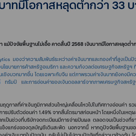
ินบาทมีโอกาสหลุดต่ำกว่า 33 
 แม้ปัจจัยพื้นฐานไม่เอื้อ คาดสิ้นปี
2568
เงินบาทมีโอกาสหลุดต่ำ
lytics
มองว่าความสัมพันธ์ระหว่างค่าเงินบาทและทองคำที่สูงเป็นปั
นโยบายการค้าสหรัฐอเมริกา และความกังวลต่อเศรษฐกิจสหรัฐฯ ที่ช
เชิงบวกมากขึ้น โดยเฉพาะกับจีน แต่ภาพรวมค่าเงินบาทยังคงมีคว
 ทรัมป์ และการอ่อนค่าของเงินดอลลาร์จากภาพเศรษฐกิจสหรัฐฯ 
ป็นฤดูกาลที่ค่าเงินภูมิภาคส่วนใหญ่เคลื่อนไหวไปในทิศทางอ่อนค่า
ีการปรับตัวอ่อนค่า
1.49%
จากสิ้นไตรมาสก่อนหน้า โดยหนึ่งในเหตุผ
กเป็นช่วงที่บริษัทจดทะเบียนมีการจ่ายปันผล ตลอดจนเป็นช่วงที่รายร
แข็งแกร่งของดุลบัญชีเดินสะพัด นอกจากนี้ หากดูปัจจัยพื้นฐานขอ
ค่าเงินบาทในปัจจุบัน กลับไม่เป็นไปตามปัจจัยที่กล่าวมาข้างต้น