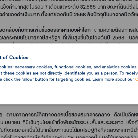
ะแข็งค่ามากสุดในรอบ
7
เดือนแตะระดับ
32.565
บาท ขณะที่ต้นปีถึงป
ค่าของค่าเงินบาท ตั้งแต่ช่วงต้นปี
2568
ถึงปัจจุบันมาจากปัจจัยดั
สอดคล้องกับการเพิ่มขึ้นของราคาทองคำโลก
ตามความต้องการสิ
ลกระทบนโยบายภาษีสหรัฐฯ ที่เพิ่มสูงขึ้นในช่วงต้นปี
2568
นอก
กับค่าเฉลี่ยย้อนหลังในช่วงวิกฤตโควิด และอยู่ในระดับที่สูงกว่าควา
 of Cookies
tionalism)
ปรับลดลงจากความกังวลเศรษฐกิจสหรัฐฯ ที่ชะลอลง
ookies; necessary cookies, functional cookies, and analytics cookies 
ุณภาพ (
Soft Data)
ในช่วงหลังที่ออกมาแย่กว่าที่คาด เช่น ดัชนีควา
 these cookies are not directly identifiable you as a person. To receiv
งแต่ปี
2565
และต้นปี
2564
ตามลำดับ ตลอดจนความกังวลจากผ
se click the "allow" button for targeting cookies. Learn more about our
C
หลายฝ่ายคาดไว้ ภาพดังกล่าว ส่งผลให้ดัชนีเงินดอลลาร์สหรัฐ โดยรว
นดอลลาร์สหรัฐ ยังได้รับปัจจัยอ่อนค่าเพิ่มเติมจากการแข็งค่าของเ
นทรัพย์ปลอดภัย และค่าเงินยูโรจากความคาดหวังการปฏิรูปการคลั
รเอเชีย ตามคาดการณ์ทิศทางดอกเบี้ยของธนาคารกลาง
ถือเป็นอีกห
นเมษายน ที่มีเงินทุนไหลเข้าทั้งพันธบัตรระยะสั้นและระยะยาว เพ
้มที่จะลดดอกเบี้ยได้มากขึ้นจากแนวโน้มเศรษฐกิจที่ลดลงจากภาษีน
ั่วไปล่าสุดที่อยู่ใกล้เคียงระดับ
2%
นอกจากนี้ แนวโน้มราคาพลังงา