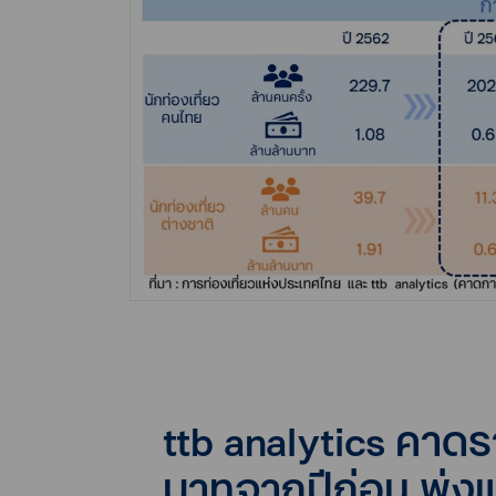
ttb analytics คาดรา
บาทจากปีก่อน พุ่ง