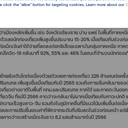
se click the "allow" button for targeting cookies. Learn more about our
C
รใช้จ่ายในการท่องเที่ยวต่อทริปลดลงจากภาวะเงินเฟ้อที่กดดันราย
นด์การเที่ยวแบบไปเช้าเย็นกลับ (One-Day Trip) โดยไม่พักแรมเพิ่ม
ถานการณ์โควิด-19 ที่ 105% และ 119% แต่รายได้กลับฟื้นตัวเพียง 
ว่าเมืองหลักเพิ่มขึ้น เช่น จังหวัดเชียงราย น่าน แพร่ ในพื้นที่ภาคเหน
้มีตัวเลขนักท่องเที่ยวเพิ่มสูงขึ้นประมาณ 15-20% เมื่อเทียบกับช่
อเม็ดเงินค่าใช้จ่ายที่ลดลงต่อทริปโดยเฉพาะในกลุ่มภาคเหนือ ภาค
โควิด-19 กลับมาที่ 92%, 55% และ 46% ในขณะที่จำนวนนักท่องเที่ยวฟ
ยยังเติบโตต่อเนื่องด้วยตัวเลขการท่องเที่ยว 226 ล้านคนต่อครั้ง
ณฑล เพิ่มสูงขึ้นเมื่อเทียบกับปี 2565 รวมถึงการเริ่มกลับมาของนั
เที่ยวต่างชาติในพื้นที่ กทม.และปริมณฑล ภาคใต้ และภาคตะวันออก 
ยวจีน ที่แม้ปี 2566 คาดว่าจะกลับมาไม่มากเมื่อเทียบกับภาวะปกติ แ
วามเร็วสูงลาว-จีน รวมถึงในภูมิภาคอื่นที่มีแนวโน้มเพิ่มขึ้นต่อเนื่อ
้อและการปรับขึ้นของค่าที่พักจากระดับที่ปรับลดในช่วงก่อนหน้า แ
ไทยคาดว่าจะสร้างเม็ดเงินราว 8.2 แสนล้านบาทในปี 2566