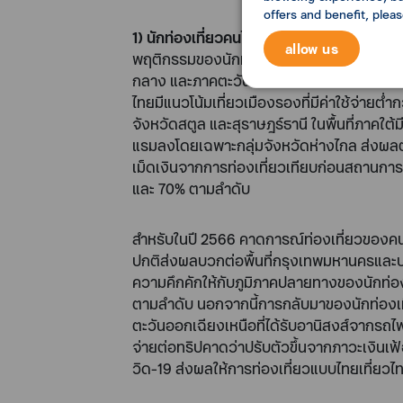
offers and benefit, plea
1) นักท่องเที่ยวคนไทย
ปี 2565 พบพฤติกรรมกา
allow us
พฤติกรรมของนักท่องเที่ยวคนไทยดังนี้ 1) เทร
กลาง และภาคตะวันตก ฟื้นตัวเทียบช่วงก่อนส
ไทยมีแนวโน้มเที่ยวเมืองรองที่มีค่าใช้จ่ายต่ำก
จังหวัดสตูล และสุราษฎร์ธานี ในพื้นที่ภาคใต
แรมลงโดยเฉพาะกลุ่มจังหวัดห่างไกล ส่งผลต่
เม็ดเงินจากการท่องเที่ยวเทียบก่อนสถานการณ์
และ 70% ตามลำดับ
สำหรับในปี 2566 คาดการณ์ท่องเที่ยวของคนไท
ปกติส่งผลบวกต่อพื้นที่กรุงเทพมหานครและปริม
ความคึกคักให้กับภูมิภาคปลายทางของนักท่อง
ตามลำดับ นอกจากนี้การกลับมาของนักท่องเที่
ตะวันออกเฉียงเหนือที่ได้รับอานิสงส์จากรถไฟค
จ่ายต่อทริปคาดว่าปรับตัวขึ้นจากภาวะเงินเฟ
วิด-19 ส่งผลให้การท่องเที่ยวแบบไทยเที่ยว