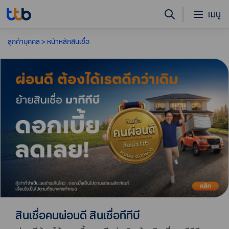
เมนู
ลูกค้าบุคคล
หน้าหลักสินเชื่อ
สินเชื่อคนผ่อนดี สินเชื่อทีทีบี
สินเชื่อรถแลกเงิน ทีทีบีไดรฟ์ วงเงินสูง
บริการรวบหนี้เป็นก้อนเดียว กับทีทีบี (Debt
สินเชื่อคนผ่อนดี สินเชื่อทีทีบี
ดอกเบี้ยต่ำ รับเงินไวภายใน 1 วัน
Consolidation)
คลิก