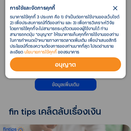
ร้อนเงินไม่ร้อนใจ สมัครสินเชื่อบุคคล
แคชทูโก ผ่าน
แอปได้ทันที หรือจะดูรายละเอียดสินเชื่อ อยากจ่ายค่า
การใช้และจัดการคุกกี้
งวด
ที่ไหน เมื่อไหร่ ก็สะดวก
ธนาคารใช้คุกกี้ 3 ประเภท คือ 1) จำเป็นต่อการใช้งานของเว็บไซต์
2) เพื่อประสบการณ์ที่ดีของท่าน และ 3) เพื่อการวิเคราะห์วิจัย
โดยการใช้คุกกี้จะไม่สามารถระบุตัวตนของผู้ใช้งานได้ ท่าน
สินเชื่อเพื่อธุรกิจ SME
สามารถกดปุ่ม “อนุญาต” ให้ธนาคารเก็บคุกกี้การใช้งานของท่าน
ในการกำหนดเป้าหมายทางการตลาดเพิ่มเติม เพื่อนำเสนอสิทธิ
ให้ธุรกิจของคุณไม่สะดุด จะเงินฝาก
หรือเงินกู้ จะ
ประโยชน์ที่ตรงความต้องการของท่านมากที่สุด โปรดอ่านราย
บัญชีส่วนตัวหรือบัญชีธุรกิจ
ก็จัดการทุกธรุกรรมได้
ละเอียด
นโยบายการใช้คุกกี้
ของธนาคาร
ง่ายในที่เดียว
อนุญาต
ติดตั้ง
ข้อมูลเพิ่มเติม
fin tips เคล็ดลับเรื่องเงิน