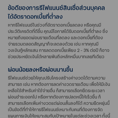
ข้อดีของการรีไฟแนนซ์สินเชื่อส่วนบุคคล
ได้อัตราดอกเบี้ยที่ต่ำลง
หากรีไฟแนนซ์ในช่วงที่อัตราดอกเบี้ยลดลง หรือคุณมี
ประวัติเครดิตที่ดีขึ้น คุณมีโอกาสได้รับดอกเบี้ยที่ต่ำลง ซึ่ง
หมายถึงยอดผ่อนรายเดือนที่ลดลง และดอกเบี้ยที่ต้อง
จ่ายรวมตลอดสัญญาก็จะลดลงด้วย เช่น หากคุณมี
วงเงินกู้หลักแสน การลดดอกเบี้ยเพียง 2 - 3% ต่อปี ก็อาจ
ช่วยประหยัดเงินได้หลายพันถึงหลักหมื่นบาทเลยทีเดียว
ผ่อนน้อยลงหรือผ่อนนานขึ้น
รีไฟแนนซ์ช่วยให้คุณปรับโครงสร้างค่างวดได้ตามความ
สามารถ เช่น หากต้องการลดค่างวดรายเดือน เพื่อให้มีเงิน
เหลือใช้สำหรับค่าใช้จ่ายอื่น ก็สามารถเลือกยืดระยะเวลา
ผ่อนชำระออกไป หรือหากต้องการปลดหนี้ให้เร็วขึ้น ก็
สามารถเลือกเพิ่มค่างวดแต่ผ่อนสั้นลงก็ได้ ความยืดหยุ่นนี้
เป็นข้อดีที่ทำให้การรีไฟแนนซ์เหมาะกับคนที่ต้องการจัด
แผนการเงินให้เหมาะสมกับเป้าหมายในแต่ละช่วงเวลา ทั้งนี้