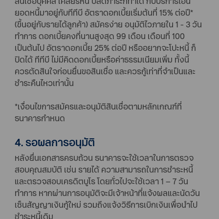
สินเชื่อบุคคล เคลียร์หนี้ ปลดภาระก็ทำได้ กับบริการโอน
ยอดหนี้มาอยู่กับทีทีบี อัตราดอกเบี้ยเริ่มต้นที่ 15% ต่อปี*
(ขึ้นอยู่กับรายได้ลูกค้า) สมัครง่าย อนุมัติไวภายใน 1 - 3 วัน
ทำการ ดอกเบี้ยคงที่นานสูงสุด 99 เดือน เดือนที่ 100
เป็นต้นไป อัตราดอกเบี้ย 25% ต่อปี หรืออยากจะโปะหนี้ ก็
ปิดได้ ทีทีบี ไม่มีคิดดอกเบี้ยหรือค่าธรรมเนียมเพิ่ม ทั้งนี้
ควรตัดสินใจก่อนยื่นขอสินเชื่อ และควรกู้เท่าที่จำเป็นและ
ชำระคืนไหวเท่านั้น
*เงื่อนไขการสมัครและอนุมัติสินเชื่อตามหลักเกณฑ์ที่
ธนาคารกําหนด
4. รอผลการอนุมัติ
หลังยื่นเอกสารครบถ้วน ธนาคารจะใช้เวลาในการตรวจ
สอบคุณสมบัติ เช่น รายได้ ความสามารถในการชำระหนี้
และตรวจสอบเครดิตบูโร โดยทั่วไปจะใช้เวลา 1 – 7 วัน
ทำการ หากผ่านการอนุมัติจะมีเจ้าหน้าที่แจ้งผลและนัดวัน
เซ็นสัญญาเงินกู้ใหม่ รวมถึงแจ้งวิธีการเบิกเงินเพื่อนำไป
ชำระหนี้เดิม