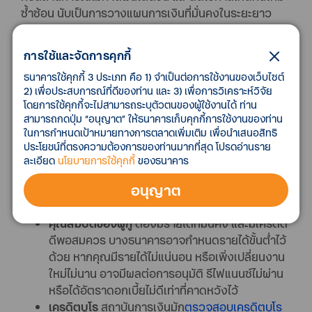
ซ้ำซ้อน นับเป็นการวางแผนการเงินที่มั่นคงในระยะยาว
การใช้และจัดการคุกกี้
ข้อควรระวังก่อนตัดสินใจรีไฟแนนซ์สิน
ธนาคารใช้คุกกี้ 3 ประเภท คือ 1) จำเป็นต่อการใช้งานของเว็บไซต์
เชื่อส่วนบุคคล
2) เพื่อประสบการณ์ที่ดีของท่าน และ 3) เพื่อการวิเคราะห์วิจัย
โดยการใช้คุกกี้จะไม่สามารถระบุตัวตนของผู้ใช้งานได้ ท่าน
ระยะเวลาในการผ่อนใหม่
แม้การยืดระยะเวลาผ่อน
สามารถกดปุ่ม “อนุญาต” ให้ธนาคารเก็บคุกกี้การใช้งานของท่าน
ชำระจะช่วยให้ยอดชำระรายเดือนลดลง แต่ในภาพ
ในการกำหนดเป้าหมายทางการตลาดเพิ่มเติม เพื่อนำเสนอสิทธิ
รวม อาจต้องจ่ายดอกเบี้ยมากขึ้นในระยะยาว ยิ่ง
ประโยชน์ที่ตรงความต้องการของท่านมากที่สุด โปรดอ่านราย
ผ่อนนาน ยิ่งจ่ายดอกเบี้ยนาน ดังนั้น ควรเปรียบ
ละเอียด
นโยบายการใช้คุกกี้
ของธนาคาร
เทียบทั้งยอดผ่อนรายเดือน และยอดชำระรวมตลอด
อนุญาต
สัญญา เพื่อดูว่าเงื่อนไขใหม่ให้ความคุ้มค่าจริงหรือ
ไม่ ไม่ใช่แค่รู้สึกเบาลงในแต่ละเดือน
คุณสมบัติของผู้กู้
ต้องมีรายได้ที่มั่นคง และมีเครดิต
ดีพอสมควร บางธนาคารอาจกำหนดรายได้ขั้นต่ำไว้
ด้วย หากคุณมีรายได้ไม่แน่นอน หรือเพิ่งเปลี่ยนงาน
ใหม่ไม่นาน อาจมีผลต่อการอนุมัติ รีไฟแนนซ์ไม่ผ่าน
หรือได้อัตราดอกเบี้ยไม่ดีเท่าที่คาดหวังไว้
เครดิตบูโร
สถาบันการเงินมัก
ตรวจสอบเครดิตบูโร