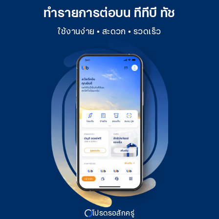
ทำรายการต่อบน ทีทีบี ทัช
ใช้งานง่าย • สะดวก • รวดเร็ว
โปรดรอสักครู่